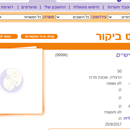
עובד השרות
|
חיפוש מטפלת
|
החשבון שלי
|
מועדפים
|
רשימת 
עיר/ישוב:
משרה:
(99996)
50
הרצליה, שכונת מרכז
לא נשואה
כן
כן
:
כן
לא מעשנת
ית:
כן
25/9/2017