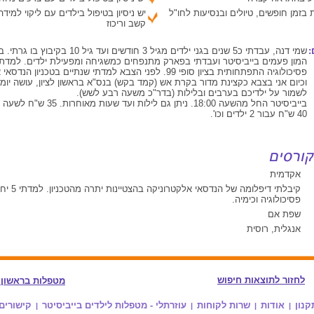
 בזמן חופשים, טיולים ובנסיעות לחו"ל
יש ניסיון בטיפול בילדים עם ליקוי למיד
קשב וריכוז
:
שמי דנה, עבדתי כ5 שנים בגני ילדים מגיל 3 חודשים ועד ג
פסיכולוגיה התפתחותית בציון סופי 99. לפני הצבא למדתי שנתיים בטכניון 
וכיום אני בצבא כקצינת מדור בקרת אש (קמד בקש) בנס"א בראשון לציון, עושה יומיו
לשמור על ילדיכם בערבים ובלילות (בדר"כ משעה רבע לשש).
40 ש"ח עבור 2 ילדים וכו'.
אקדמית
קיבלתי דיפלומה של הנדסאי אלקטרונ
פסיכולוגיה וכימיה.
שפת אם
אנגלית, רוסית
לחזור לתוצאות חיפוש
מטפלות בראשון ל
קנון
אודות
שרות לקוחות
עוזרתלי - מטפלות לילדים בייביסיטר
קישורים
|
|
|
|