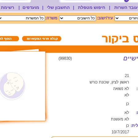
עובד השרות
|
חיפוש מטפלת
|
החשבון שלי
|
מועדפים
|
רשימת 
עיר/ישוב:
משרה:
(99830)
21
ראשון לציון, שכונת כורש
לא נשואה
לא
כן
:
לא
לא מעשנת
ית:
כן
10/7/2017