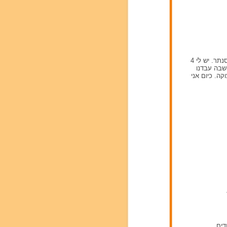
תיארתי כבר בטעות בחלק "על עצמי". אז פה אכתוב על עצמי: בזמני הפנוי אוהבת לנגן בגיטרה ופסנתר. יש לי 4
וב"מועדונית" שבה עבדנו
קה. כיום אני
דים