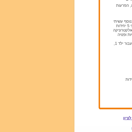
ה, הפרעות
יל 10 בקיבוץ בו גרתי. בנוסף עשיתי
המון פעמים בייביסיטר ועבדתי בפארק מתנפחים כמשגיחה ומפעילת ילדים. למדתי 5 יחידות
הנדסאי אלקטרוניקה
ת ופנויה
בייביסיטר החל מהשעה 18:00. ניתן גם לילות ועד שעות מאוחרות. 35 ש"ח לשעה עבור ילד 1,
יקה בהצטיינות יתרה מהטכניון. למדתי 5 יחידות
ציון