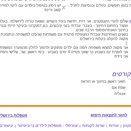
 בזמן חופשים, טיולים ובנסיעות לחו"ל
יש ניסיון בטיפול בילדים עם ליקוי למיד
קשב וריכוז
:
שלום להורי הקטנטנים. אני רוית, חדשה בעיר הקודש, נשואה טרייה לירושלמי, בעל
ועשיר בתחום החינוך - בעברי עבדתי בגני קיבוצים, בגן דמוקרטי ובעיקר הייתי גננת
בחינוך האנתרופוסופי הרבה שנים.
בשנים האחרונות עובדת כמטפלת פרטית עם משפחות שהפכו למשפחה וכתומכת 
מקווה להקלט בקלות בירושלים
:)
אני מקווה למצוא משפחה חמה עם ילדים מתוקים ולהפוך לחלק מהמערך המשפחת
אני לומדת יום בשבוע כך שאני פנוייה 4 ימים בשבוע : בימי ראשון, שני, שלישי וחמישי.
אני ניידת
תואר ראשון בחינוך או הוראה
שפת אם
אנגלית
לחזור לתוצאות חיפוש
מטפלות בירושלי
קנון
אודות
שרות לקוחות
עוזרתלי - מטפלות לילדים בייביסיטר
קישורים
|
|
|
|