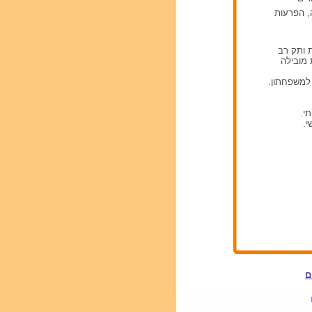
ה, הפרעות
ת ותק רב
 מובילה
למשפחתון.
י.
ם