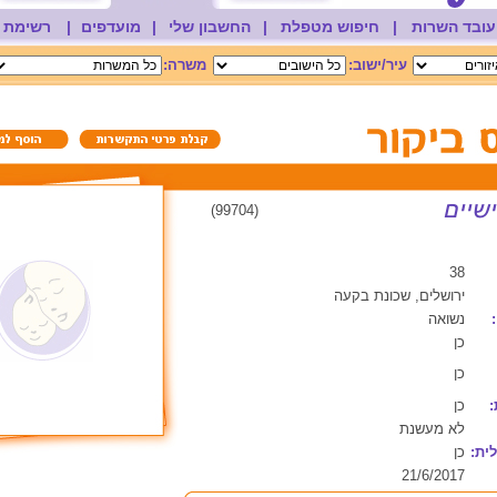
עובד השרות
|
חיפוש מטפלת
|
החשבון שלי
|
מועדפים
|
רשימת 
עיר/ישוב:
משרה:
(99704)
38
ירושלים, שכונת בקעה
נשואה
כן
כן
:
כן
לא מעשנת
ית:
כן
21/6/2017