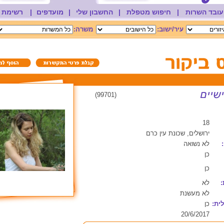
עובד השרות
|
חיפוש מטפלת
|
החשבון שלי
|
מועדפים
|
רשימת 
עיר/ישוב:
משרה:
(99701)
18
ירושלים, שכונת עין כרם
לא נשואה
כן
כן
:
לא
לא מעשנת
ית:
כן
20/6/2017