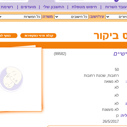
עובד השרות
|
חיפוש מטפלת
|
החשבון שלי
|
מועדפים
|
רשימת 
עיר/ישוב:
משרה:
(99582)
50
רחובות, שכונת רחובות
לא נשואה
לא
לא
:
לא
לא מעשנת
ית:
כן
26/5/2017