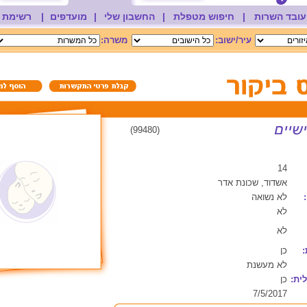
עובד השרות
|
חיפוש מטפלת
|
החשבון שלי
|
מועדפים
|
רשימת 
עיר/ישוב:
משרה:
(99480)
14
אשדוד, שכונת אדר
לא נשואה
לא
לא
:
כן
לא מעשנת
ית:
כן
7/5/2017