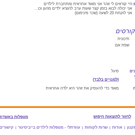
:
היי קוראים לי זוהר אני מאוד אחראית ומתחברת לילדים
אני יכולה לבוא בזמן קצר שעות ערב להוציא ילדים מהגן וכו...
אני לוקחת 20 לשעה (שכר מינימום)
תיכונית
שפת אם
ים
סיגל
(
למנויים בלבד
)
מאוד כדי להעסיק את זוהר היא ילדה אחראית
לחזור לתוצאות חיפוש
מטפלות באשדוד
קנון
אודות
שרות לקוחות
עוזרתלי - מטפלות לילדים בייביסיטר
קישורים
|
|
|
|