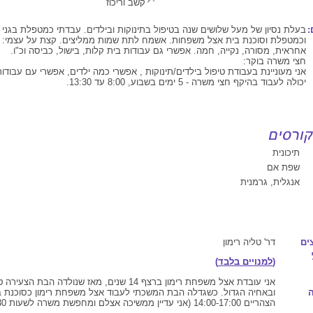
קשב וריכוז
:
בעלת נסיון של מעל שלושים שנה בטיפול בתינוקות ובילדים. עבדתי כמטפלת בגני י
וכמטפלת וסוכנת בית אצל משפחות. אשמח לתת שמות ממליצים. קצת על עצמי: מ
אחראית, מסורה, נקייה, חמה. אפשרי גם עבודות בית קלות, בישול, כביסה וכ"ו.
חצי משרה בוקר:
אני מעוניינת בעבודת טיפול בילדים/תינוקות , אפשרי כמה ילדים, אפשרי עם עבודות
יכולה לעבוד בהיקף חצי משרה - 5 ימים בשבוע, 8:00 עד 13:30.
תיכונית
שפת אם
אנגלית, גרמנית
ים
דר' טליה רימון
(
למנויים בלבד
)
אני עובדת אצל משפחת רימון ברצף 14 שנים, מאז שנולדה הבת 
ובאחיה הגדול. כשגדלה הבת המשכתי לעבוד אצל משפחת רימון כסוכנת 
הצהריים 14:00-17:00 (אני עדיין ממשיכה אצלם ומחפשת משרה לשעות 8:00-13:30).