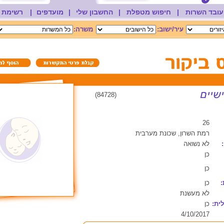
עובד השרות
|
חיפוש מטפלת
|
החשבון שלי
|
מועדפים
|
רשימת 
עיר/ישוב:
משרה:
(84728)
26
רמת השרון, שכונת מערבית
לא נשואה
כן
כן
:
כן
לא מעשנת
ית:
כן
4/10/2017