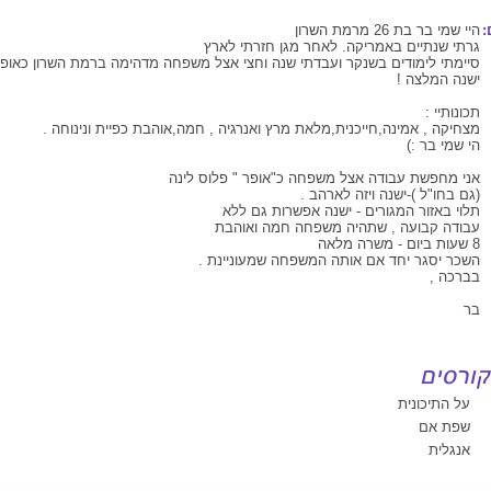
:
היי שמי בר בת 26 מרמת השרון
גרתי שנתיים באמריקה. לאחר מגן חזרתי לארץ
סיימתי לימודים בשנקר ועבדתי שנה וחצי אצל משפחה מדהימה ברמת השרון כאופר
ישנה המלצה !
תכונותיי :
מצחיקה , אמינה,חייכנית,מלאת מרץ ואנרגיה , חמה,אוהבת כפיית ונינוחה .
הי שמי בר :)
אני מחפשת עבודה אצל משפחה כ"אופר " פלוס לינה
(גם בחו"ל )-ישנה ויזה לארהב .
תלוי באזור המגורים - ישנה אפשרות גם ללא
עבודה קבועה , שתהיה משפחה חמה ואוהבת
8 שעות ביום - משרה מלאה
השכר יסגר יחד אם אותה המשפחה שמעוניינת .
בברכה ,
בר
על התיכונית
שפת אם
אנגלית