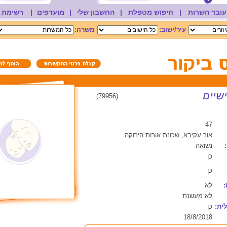
עובד השרות
|
חיפוש מטפלת
|
החשבון שלי
|
מועדפים
|
רשימת 
עיר/ישוב:
משרה:
(79956)
47
אור עקיבא, שכונת אורות הירוקה
נשואה
כן
כן
:
לא
לא מעשנת
ית:
כן
18/8/2018