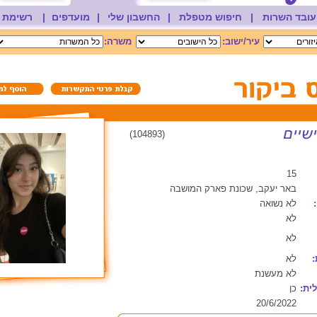
עובד השרות
|
חיפוש מטפלת
|
החשבון שלי
|
מועדפים
|
רשימת 
עיר/ישוב:
משרה:
(104893)
15
באר יעקב, שכונת פארק המושבה
לא נשואה
לא
לא
:
לא
לא מעשנת
ית:
כן
20/6/2022