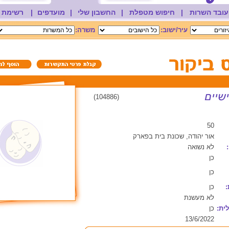
עובד השרות
|
חיפוש מטפלת
|
החשבון שלי
|
מועדפים
|
רשימת 
עיר/ישוב:
משרה:
(104886)
50
אור יהודה, שכונת בית בפארק
לא נשואה
כן
כן
:
כן
לא מעשנת
ית:
כן
13/6/2022