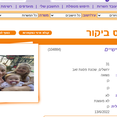
עובד השרות
|
חיפוש מטפלת
|
החשבון שלי
|
מועדפים
|
רשימת 
עיר/ישוב:
משרה:
(104884)
31
ירושלים, שכונת פסגת זאב
נשואה
כן
כן
:
לא
לא מעשנת
ית:
כן
13/6/2022