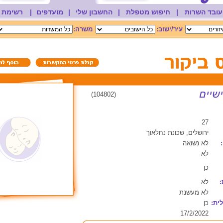
עובד השרות
|
חיפוש מטפלת
|
החשבון שלי
|
מועדפים
|
רשימת 
עיר/ישוב:
משרה:
(104802)
27
ירושלים, שכונת נחלאוך
לא נשואה
לא
כן
:
לא
לא מעשנת
ית:
כן
17/2/2022