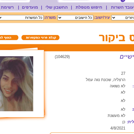
עובד השרות
|
חיפוש מטפלת
|
החשבון שלי
|
מועדפים
|
רשימת 
עיר/ישוב:
משרה:
(104629)
27
הרצליה, שכונת נווה עמל
לא נשואה
לא
לא
:
לא
לא מעשנת
ית:
כן
4/8/2021