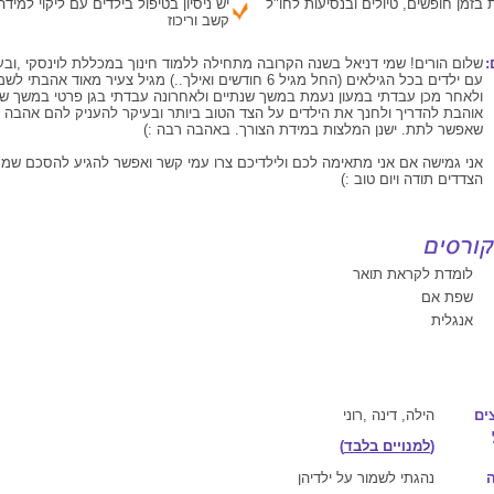
 בזמן חופשים, טיולים ובנסיעות לחו"ל
יש ניסיון בטיפול בילדים עם ליקוי למיד
קשב וריכוז
:
שלום הורים! שמי דניאל בשנה הקרובה מתחילה ללמוד חינוך במכללת לוינסקי ,ובעל
עם ילדים בכל הגילאים (החל מגיל 6 חודשים ואילך..) מגיל צעיר מאוד אה
ולאחר מכן עבדתי במעון נעמת במשך שנתיים ולאחרונה עבדתי בגן פרטי במשך שנת
אוהבת להדריך ולחנך את הילדים על הצד הטוב ביותר ובעיקר להעניק להם אהבה 
שאפשר לתת. ישנן המלצות במידת הצורך. באהבה רבה :)
אני גמישה אם אני מתאימה לכם ולילדיכם צרו עמי קשר ואפשר להגיע להסכם שמק
הצדדים תודה ויום טוב :)
לומדת לקראת תואר
שפת אם
אנגלית
ים
הילה, דינה ,רוני
(
למנויים בלבד
)
נהגתי לשמור על ילדיהן