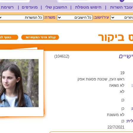
עובד השרות
|
חיפוש מטפלת
|
החשבון שלי
|
מועדפים
|
רשימת 
עיר/ישוב:
משרה:
(104612)
19
ראש העין, שכונת פסגות אפק
לא נשואה
לא
כן
:
כן
לא מעשנת
ית:
כן
22/7/2021