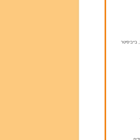
 בייביסיטר
דים