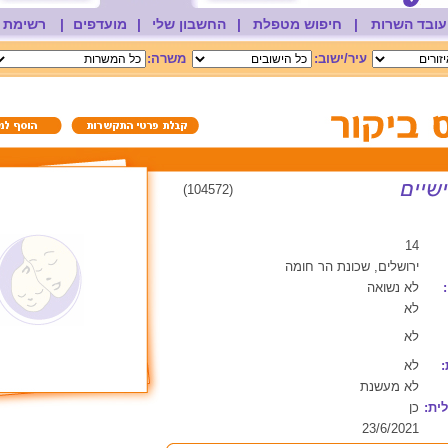
עובד השרות
|
חיפוש מטפלת
|
החשבון שלי
|
מועדפים
|
רשימת 
עיר/ישוב:
משרה:
(104572)
14
ירושלים, שכונת הר חומה
לא נשואה
לא
לא
:
לא
לא מעשנת
ית:
כן
23/6/2021