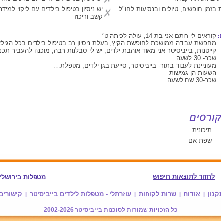
 בזמן חופשים, טיולים ובנסיעות לחו"ל
יש ניסיון בטיפול בילדים עם ליקוי למיד
קשב וריכוז
:
קוראים לי רותם אני בת 14, עולה לכיתה ט׳
מחפשת עבודה ממושכת לחופשת הקיץ, בעלת ניסיון רב בטיפול בילדים בכל הגילאי
קייטנות, בייביסיטר אני מאוד אוהבת ילדים, יש לי סבלנות רבה, מוכנה להעביר תכני
שכר- 30 לשעה
מעוניינת לעבוד בתור- בייביסיטר, סייעת בגן ילדים, מטפלת…
השעות הן גמישות
שכר-30 שח לשעה
תיכונית
שפת אם
לחזור לתוצאות חיפוש
מטפלות בירושלי
קנון
אודות
שרות לקוחות
עוזרתלי - מטפלות לילדים בייביסיטר
קישורים
|
|
|
|
כל הזכויות שמורות לסוכנות
בייביסיטר
2002-2026