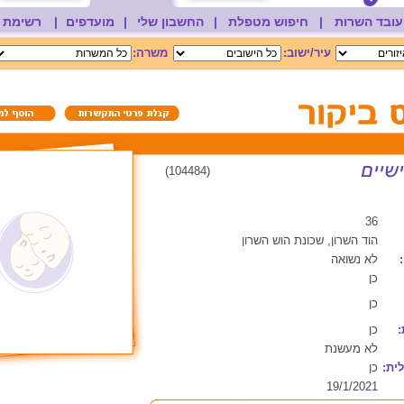
עובד השרות
|
חיפוש מטפלת
|
החשבון שלי
|
מועדפים
|
רשימת 
עיר/ישוב:
משרה:
(104484)
36
הוד השרון, שכונת הוש השרון
לא נשואה
כן
כן
:
כן
לא מעשנת
ית:
כן
19/1/2021