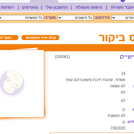
עובד השרות
|
חיפוש מטפלת
|
החשבון שלי
|
מועדפים
|
רשימת 
עיר/ישוב:
משרה:
(104361)
14
אשדוד, שכונת חיבת ציוןואברהם עופר
לא נשואה
לא
לא
:
כן
לא מעשנת
ית:
כן
7/9/2020