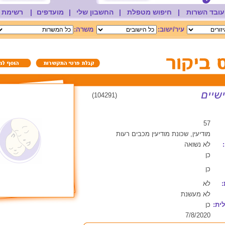
עובד השרות
|
חיפוש מטפלת
|
החשבון שלי
|
מועדפים
|
רשימת 
עיר/ישוב:
משרה:
(104291)
57
מודיעין, שכונת מודיעין מכבים רעות
לא נשואה
כן
כן
:
לא
לא מעשנת
ית:
כן
7/8/2020