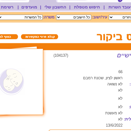
עובד השרות
|
חיפוש מטפלת
|
החשבון שלי
|
מועדפים
|
רשימת 
עיר/ישוב:
משרה:
(104137)
66
ראשון לציון, שכונת רמבם
לא נשואה
לא
לא
:
לא
לא מעשנת
ית:
לא
13/6/2022