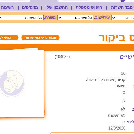
עובד השרות
|
חיפוש מטפלת
|
החשבון שלי
|
מועדפים
|
רשימת 
עיר/ישוב:
משרה:
(104032)
36
קריות, שכונת קרית אתא
נשואה
כן
כן
:
לא
לא מעשנת
ית:
כן
12/3/2020