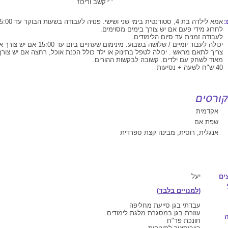
קשב וריכוז
:
לחרוג מידי פעם אם יש צורך בימים מסוימים.
לעבודה זמנית עד סיום הלימודים.
יכולה לעבוד יומיים / שלושה בשבוע. מינימום שעת
צריך לתאם מראש . יכולה לטפל בתינוק או ילד כולל הכנת אוכל, רחצה אם יש צורך
מאוד לשחק עם ילדים. קשובה לבקשות ההורים.
40 ש"ח לשעה + נסיעות
אקדמית
שפת אם
אנגלית, רוסית, מבינה קצת ספרדית
ים
יעל
(
למנויים בלבד
)
עבדתי בגן סייעת מחליפה
עוזרת בגן במסגרת מלגת לימודים
חונכת פר"ח