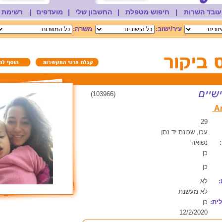
עובד השרות
|
חיפוש מטפלת
|
החשבון שלי
|
מועדפים
|
רשימת 
עיר/ישוב:
משרה:
(103966)
29
עכו, שכונת יד נתן
נשואה
כן
כן
:
לא
לא מעשנת
ית:
כן
12/2/2020