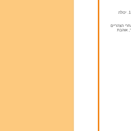
אמא לילדה בת 4, סטודנטית בימי שני ושישי. פנויה לעבודה בשעות הבוקר עד 15:00. יכולה
יים ביום עד 15:00 אם יש צורך אחרי הצהריים
, אוהבת