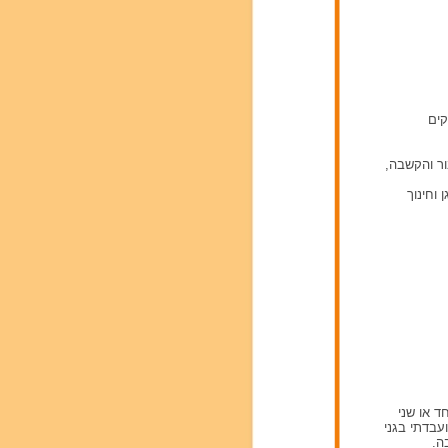
קים
ל ידי דיבור והקשבה,
 גן וחינוך
ד או שני
עבדתי בגני
ה.