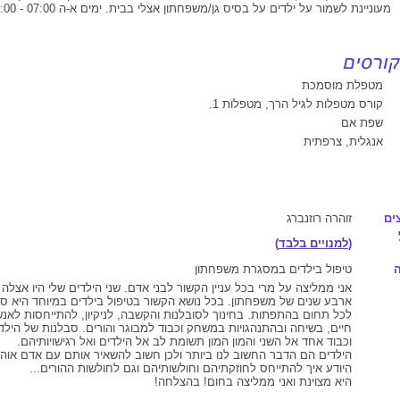
מעוניינת לשמור על ילדים על בסיס גן/משפחתון אצלי בבית. ימים א-ה 07:00 - 18:00
מטפלת מוסמכת
קורס מטפלות לגיל הרך, מטפלות 1.
שפת אם
אנגלית, צרפתית
ים
זוהרה רוזנברג
(
למנויים בלבד
)
טיפול בילדים במסגרת משפחתון
אני ממליצה על מרי בכל עניין הקשור לבני אדם. שני הילדים שלי היו אצלה
ארבע שנים של משפחתון. בכל נושא הקשור בטיפול בילדים במיוחד היא סב
לכל תחום בהתפתות. בחינוך לסובלנות והקשבה, לניקיון, להתייחסות לאנש
חיים, בשיחה ובהתנהגויות במשחק וכבוד למבוגר והורים. סבלנות של היל
וכבוד אחד אל השני והמון המון תשומת לב אל הילדים ואל רגישויותיהם.
הילדים הם הדבר החשוב לנו ביותר ולכן חשוב להשאיר אותם עם אדם אוהב
היודע איך להתייחס לחוזקתיהם וחולשותיהם וגם לחולשות ההורים...
היא מצוינת ואני ממליצה בחום! בהצלחה!