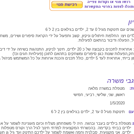
ים ויצו: החלפות חיתולים וניקיון, קשב ותפעול על ידי הקראת סיפורים ושירים, משח
, הפעלה ודיבור בהתאם לפעילות.
מפעילת צהרון: אחראית לתכנים בקבוצה של כ 20 ילדים, חינוך לניקיון, התנהגות בשיחה ע
,הפעלות שונות כגון סיפורים ומשחקים בתהאם לתוכן (פעילויות חגים וכו')
בעלת משפחתון בייתי, אחראית לעד 5 ילדים, כולל תכנים והכנת ארוחות.על כל המשתמש מניהול
.
:
מטפלת במשרה מלאה
ראשון, שני, שלישי, רביעי, חמישי
1/5/2020
עם
תינוקות מגיל 0 עד 2, ילדים בגילאים בין 2 ל 6
:
מטפלת בילדים בעבר ובהווה. היה לי משפחתון מצליח וכיום מעוניינת לשמור על אח
ילדים בביתי בקדימה. בהכשרתי המקצועית למדתי חינוך לגיל הרך וקורס מטפלות ו
ילדים. אני מקצועית, סבלנית וחמה ואשמח לשמור על ילדכם התינוק ועד גיל גן חוב