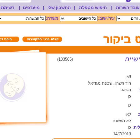
עובד השרות
|
חיפוש מטפלת
|
החשבון שלי
|
מועדפים
|
רשימת 
עיר/ישוב:
משרה:
(103565)
59
הוד השרון, שכונת מגדיאל
נשואה
כן
כן
:
לא
לא מעשנת
ית:
כן
14/7/2019