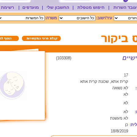
עובד השרות
|
חיפוש מטפלת
|
החשבון שלי
|
מועדפים
|
רשימת 
עיר/ישוב:
משרה:
(103308)
17
קרית אתא, שכונת קרית אתא
לא נשואה
לא
לא
:
לא
לא מעשנת
ית:
כן
18/8/2019