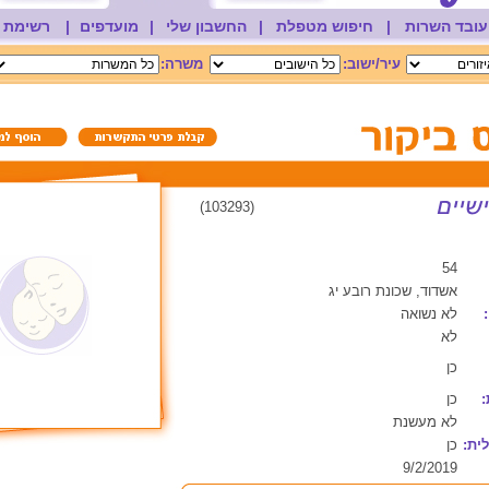
עובד השרות
|
חיפוש מטפלת
|
החשבון שלי
|
מועדפים
|
רשימת 
עיר/ישוב:
משרה:
(103293)
54
אשדוד, שכונת רובע יג
לא נשואה
לא
כן
:
כן
לא מעשנת
ית:
כן
9/2/2019