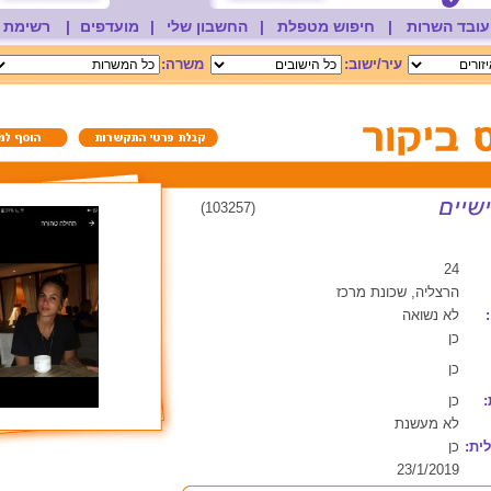
עובד השרות
|
חיפוש מטפלת
|
החשבון שלי
|
מועדפים
|
רשימת 
עיר/ישוב:
משרה:
(103257)
24
הרצליה, שכונת מרכז
לא נשואה
כן
כן
:
כן
לא מעשנת
ית:
כן
23/1/2019