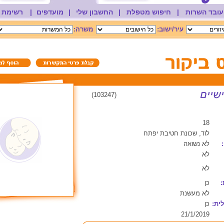
עובד השרות
|
חיפוש מטפלת
|
החשבון שלי
|
מועדפים
|
רשימת 
עיר/ישוב:
משרה:
(103247)
18
לוד, שכונת חטיבת יפתח
לא נשואה
לא
לא
:
כן
לא מעשנת
ית:
כן
21/1/2019