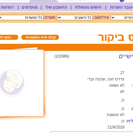
עובד השרות
|
חיפוש מטפלת
|
החשבון שלי
|
מועדפים
|
רשימת 
עיר/ישוב:
משרה:
(102986)
27
פרדס חנה, שכונת קנדי
לא נשואה
לא
כן
:
כן
לא מעשנת
ית:
כן
21/9/2018