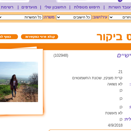
עובד השרות
|
חיפוש מטפלת
|
החשבון שלי
|
מועדפים
|
רשימת 
עיר/ישוב:
משרה:
(102948)
21
קרית מוצקין, שכונת החשמונאים
לא נשואה
כן
כן
:
כן
לא מעשנת
ית:
כן
4/9/2018