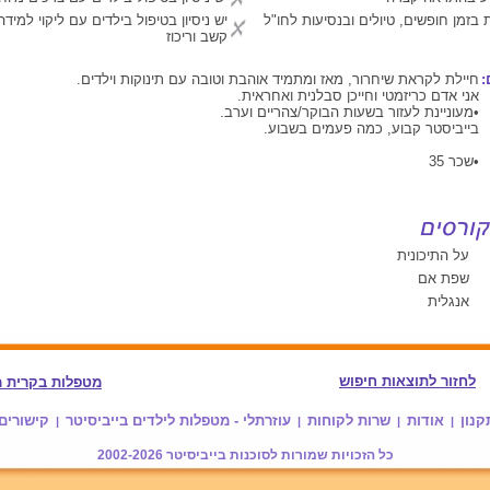
 בזמן חופשים, טיולים ובנסיעות לחו"ל
יש ניסיון בטיפול בילדים עם ליקוי למיד
קשב וריכוז
:
חיילת לקראת שיחרור, מאז ומתמיד אוהבת וטובה עם תינוקות וילדים.
אני אדם כריזמטי וחייכן סבלנית ואחראית.
•מעוניינת לעזור בשעות הבוקר/צהריים וערב.
בייביסטר קבוע, כמה פעמים בשבוע.
•שכר 35
על התיכונית
שפת אם
אנגלית
לחזור לתוצאות חיפוש
מטפלות בקרית מ
קנון
אודות
שרות לקוחות
עוזרתלי - מטפלות לילדים בייביסיטר
קישורים
|
|
|
|
כל הזכויות שמורות לסוכנות
בייביסיטר
2002-2026