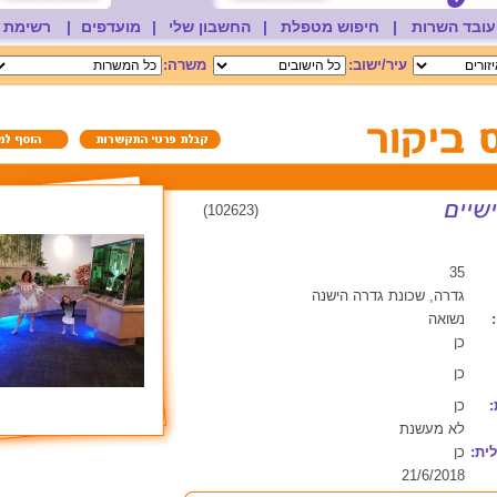
עובד השרות
|
חיפוש מטפלת
|
החשבון שלי
|
מועדפים
|
רשימת 
עיר/ישוב:
משרה:
(102623)
35
גדרה, שכונת גדרה הישנה
נשואה
כן
כן
:
כן
לא מעשנת
ית:
כן
21/6/2018