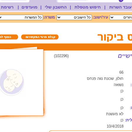
עובד השרות
|
חיפוש מטפלת
|
החשבון שלי
|
מועדפים
|
רשימת 
עיר/ישוב:
משרה:
(102296)
66
חולון, שכונת נווה פנחס
נשואה
כן
כן
:
כן
לא מעשנת
ית:
כן
10/4/2018