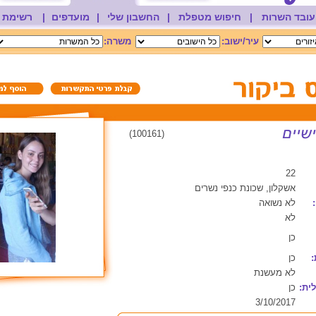
עובד השרות
|
חיפוש מטפלת
|
החשבון שלי
|
מועדפים
|
רשימת 
עיר/ישוב:
משרה:
(100161)
22
אשקלון, שכונת כנפי נשרים
לא נשואה
לא
כן
:
כן
לא מעשנת
ית:
כן
3/10/2017