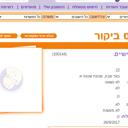
עובד השרות
|
חיפוש מטפלת
|
החשבון שלי
|
מועדפים
|
רשימת 
עיר/ישוב:
משרה:
(100144)
22
באר שבע, שכונת שכונה א
לא נשואה
לא
כן
:
לא
לא מעשנת
ית:
כן
26/9/2017