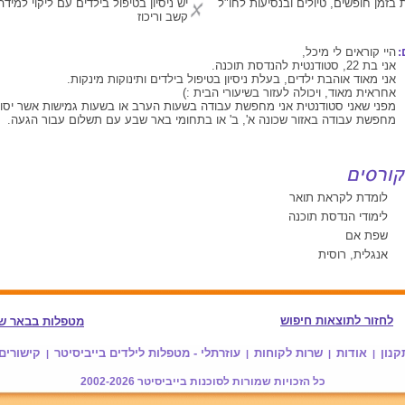
 בזמן חופשים, טיולים ובנסיעות לחו"ל
יש ניסיון בטיפול בילדים עם ליקוי למיד
קשב וריכוז
:
היי קוראים לי מיכל,
אני בת 22, סטודנטית להנדסת תוכנה.
אני מאוד אוהבת ילדים, בעלת ניסיון בטיפול בילדים ותינוקות מינקות.
אחראית מאוד, ויכולה לעזור בשיעורי הבית :)
מפני שאני סטודנטית אני מחפשת עבודה בשעות הערב או בשעות גמישות אשר יסוכמ
מחפשת עבודה באזור שכונה א', ב' או בתחומי באר שבע עם תשלום עבור הגעה.
לומדת לקראת תואר
לימודי הנדסת תוכנה
שפת אם
אנגלית, רוסית
לחזור לתוצאות חיפוש
מטפלות בבאר ש
קנון
אודות
שרות לקוחות
עוזרתלי - מטפלות לילדים בייביסיטר
קישורים
|
|
|
|
כל הזכויות שמורות לסוכנות
בייביסיטר
2002-2026