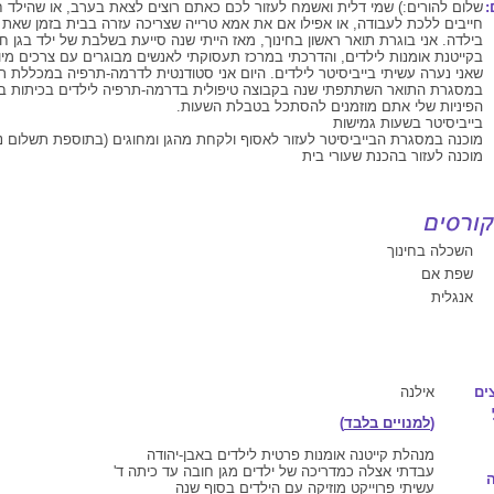
:
שלום להורים:) שמי דלית ואשמח לעזור לכם כאתם רוצים לצאת בערב, או שהילד 
חייבים ללכת לעבודה, או אפילו אם את אמא טרייה שצריכה עזרה בבית בזמן שאת
בילדה. אני בוגרת תואר ראשון בחינוך, מאז הייתי שנה סייעת בשלבת של ילד בגן ח
בקייטנת אומנות לילדים, והדרכתי במרכז תעסוקתי לאנשים מבוגרים עם צרכים מיו
שאני נערה עשיתי בייביסיטר לילדים. היום אני סטודנטית לדרמה-תרפיה במכללת תל
במסגרת התואר השתתפתי שנה בקבוצה טיפולית בדרמה-תרפיה לילדים בכיתות ב-ד
הפיניות שלי אתם מוזמנים להסתכל בטבלת השעות.
בייביסיטר בשעות גמישות
מוכנה במסגרת הבייביסיטר לעזור לאסוף ולקחת מהגן ומחוגים (בתוספת תשלום נ
מוכנה לעזור בהכנת שעורי בית
השכלה בחינוך
שפת אם
אנגלית
ים
אילנה
(
למנויים בלבד
)
מנהלת קייטנה אומנות פרטית לילדים באבן-יהודה
עבדתי אצלה כמדריכה של ילדים מגן חובה עד כיתה ד'
עשיתי פרוייקט מוזיקה עם הילדים בסוף שנה