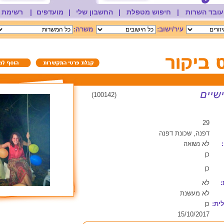
עובד השרות
|
חיפוש מטפלת
|
החשבון שלי
|
מועדפים
|
רשימת 
עיר/ישוב:
משרה:
(100142)
29
דפנה, שכונת דפנה
לא נשואה
כן
כן
:
לא
לא מעשנת
ית:
כן
15/10/2017