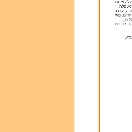
חולה ואתם
 מטפלת
ובה, עבדתי
חדים. מאז
-חי,
. לפירוט
סיע)